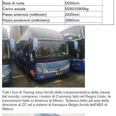
Base di ruota
5550mm
Carico assiale
5500/10900kg
Passo anteriore (millimetri)
2020mm
Passo posteriore (millimetro)
1860mm
Approccio/angolo di Depature
9/9°
Numero della gomma
6
A/C
SÌ
Tipo della gomma
11R22.5
Tutti i bus di Yutong sono forniti della componentistica della classe
del mondo, compreso i motori di Cummins fatti nel Regno Unito, le
trasmissioni fatte in America di Allison, Tedesco-fatto ad assi della
direzione di ZF ed a sistemi di frenatura Belgio-forniti dell'ABS di
Wabco.