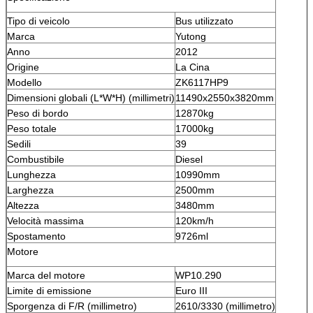
Tipo di veicolo
Bus utilizzato
Marca
Yutong
Anno
2012
Origine
La Cina
Modello
ZK6117HP9
Dimensioni globali (L*W*H) (millimetri)
11490x2550x3820mm
Peso di bordo
12870kg
Peso totale
17000kg
Sedili
39
Combustibile
Diesel
Lunghezza
10990mm
Larghezza
2500mm
Altezza
3480mm
Velocità massima
120km/h
Spostamento
9726ml
Motore
Marca del motore
WP10.290
Limite di emissione
Euro III
Sporgenza di F/R (millimetro)
2610/3330 (millimetro)